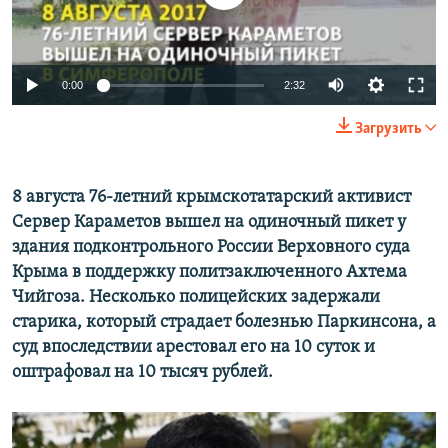
ПРИСОЕДИНЯЙТЕСЬ!
ПОБЕДИТЕЛЕЙ НЕ СУДЯТ?
КРЫМ.НЕПОКОРЕННЫЙ
0:00
2:32
ELIFBE
УКРАИНСКАЯ ПРОБЛЕМА КРЫМА
Загрузить
Все сайты RFE/RL
8 августа 76-летний крымскотатарский активист
Сервер Караметов вышел на одиночный пикет у
здания подконтрольного России Верховного суда
Крыма в поддержку политзаключенного Ахтема
Чийгоза. Несколько полицейских задержали
старика, который страдает болезнью Паркинсона, а
суд впоследствии арестовал его на 10 суток и
оштрафовал на 10 тысяч рублей.