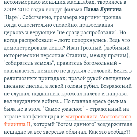
несоизмеримо меньших масштабах, творилось в
2009-2010 годах вокруг фильма
Павла Лунгина
"Царь". Собственно, премьера картины прошла
тогда относительно спокойно, православная
церковь и верующие "не сразу распробовали". Но
когда распробовали – люто поперхнулись. Ведь что
демонстрировала лента? Иван Грозный (любимый
исторический персонаж Сталина, между прочим),
"собиратель земель", правитель богомольный –
оказывается, немного не дружил с головой. Бился в
религиозных припадках; правой рукой священное
писание листал, а левой головы рубил. Возражений
не слушал, подданных кромсал налево и направо,
вел неудачные войны... Но главная ересь фильма
была не в этом. "Самое ужасное" – отраженный на
экране конфликт царя и
митрополита Московского
Филиппа II
, который "богом данного" вседержителя
нещадно за все зверства обличал. Как это вообще?!