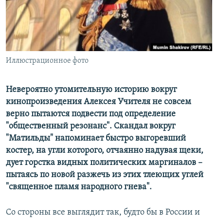
ПРИСОЕДИНЯЙТЕСЬ!
ПОБЕДИТЕЛЕЙ НЕ СУДЯТ?
КРЫМ.НЕПОКОРЕННЫЙ
ELIFBE
Иллюстрационное фото
УКРАИНСКАЯ ПРОБЛЕМА КРЫМА
Все сайты RFE/RL
Невероятно утомительную историю вокруг
кинопроизведения Алексея Учителя не совсем
верно пытаются подвести под определение
"общественный резонанс". Скандал вокруг
"Матильды" напоминает быстро выгоревший
костер, на угли которого, отчаянно надувая щеки,
дует горстка видных политических маргиналов –
пытаясь по новой разжечь из этих тлеющих углей
"священное пламя народного гнева".
Со стороны все выглядит так, будто бы в России и