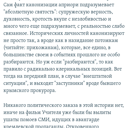
Сам факт канонизации априори подразумевает
"абсолютную святость": супружескую верность,
духовность, кротость вкупе с незлобивостью и
много чего еще подразумевает, с реальностью слабо
связанное. Исторических личностей канонизируют
не просто так, а вроде как в назидание потомкам
(читайте: прихожанам), которые, все едино, в
большинстве своем в событиях прошлого не особо
разбираются. Но уж если "разбираются", то как
правило с радикально клерикальных позиций. Вот
тогда на передний план, в случае "внештатной
ситуации", и выходят "заступники" вроде бывшего
крымского прокурора.
Никакого политического заказа в этой истории нет,
иначе на фильм Учителя уже были бы вылиты
ушаты помоев СМИ, идущих в авангарде
кремлевской пропаганды. Откровенного