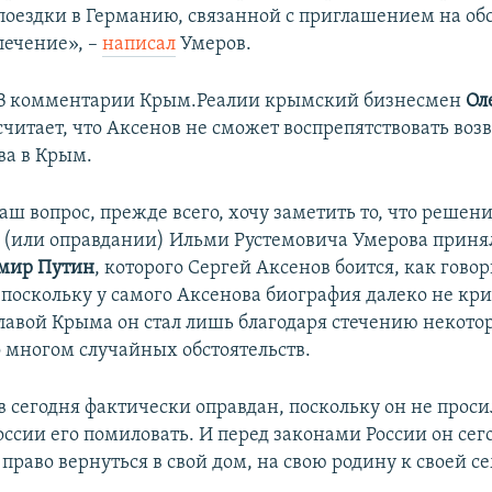
поездки в Германию, связанной с приглашением на об
лечение», –
написал
Умеров.
В комментарии Крым.Реалии крымский бизнесмен
Ол
считает, что Аксенов не сможет воспрепятствовать во
а в Крым.
аш вопрос, прежде всего, хочу заметить то, что решени
(или оправдании) Ильми Рустемовича Умерова приня
мир Путин
, которого Сергей Аксенов боится, как говор
 поскольку у самого Аксенова биография далеко не кр
 главой Крыма он стал лишь благодаря стечению некото
о многом случайных обстоятельств.
 сегодня фактически оправдан, поскольку он не проси
ссии его помиловать. И перед законами России он сег
право вернуться в свой дом, на свою родину к своей се