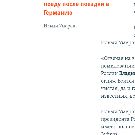
поеду после поездки в
Германию
Ильми Умеров
Ильми Умеров
«Отвечая на в
помиловании 
России
Влади
огня». Боится
чистая, да и
известных, в
Ильми Умеров
президента Ро
имеет полное 
Зубков.