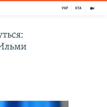
УКР
КТА
уться:
 Ильми