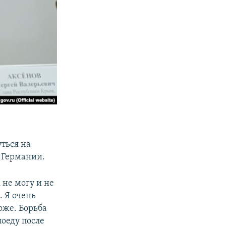
ться на
в Германии.
 не могу и не
. Я очень
оже. Борьба
оеду после