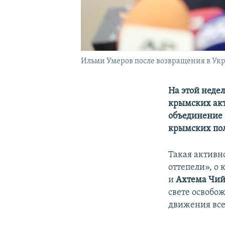
Ильми Умеров после возвращения в Укра
На этой неде
крымских акт
объединение 
крымских по
Такая активно
оттепели», о
и
Ахтема Чий
свете освобо
движения все