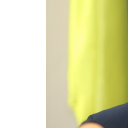
ПОБЕДИТЕЛЕЙ НЕ СУДЯТ?
КРЫМ.НЕПОКОРЕННЫЙ
ELIFBE
УКРАИНСКАЯ ПРОБЛЕМА КРЫМА