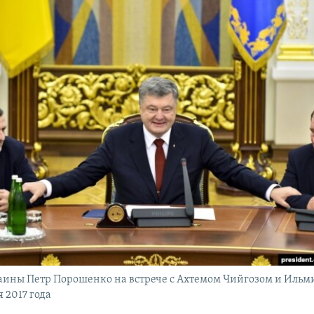
аины Петр Порошенко на встрече с Ахтемом Чийгозом и Ильм
я 2017 года