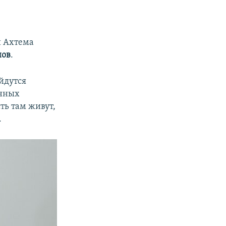
и Ахтема
нов
.
йдутся
анных
ть там живут,
.