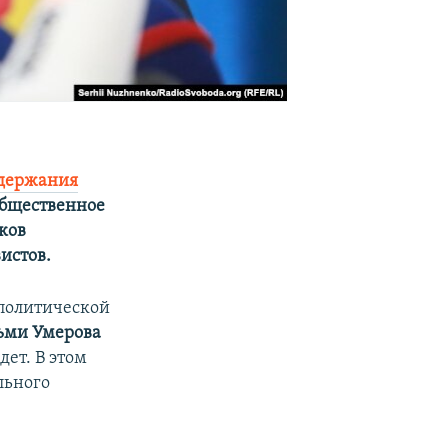
адержания
общественное
ков
истов.
«политической
ьми Умерова
ет. В этом
льного