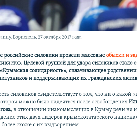
ину. Борисполь, 27 октября 2017 года
ле российские силовики провели массовые
обыски и з
ивистов. Целевой группой для удара силовиков стало 
«Крымская солидарность», сплачивающее родственни
литузников и поддерживающих их гражданских актив
сть силовиков свидетельствует о том, что ни о какой 
 которой можно было надеяться после освобождения
Ил
гоза
, в отношении инакомыслящих в Крыму речи не ид
ждение этих двух лидеров крымскотатарского национа
 более схоже с их выдворением.