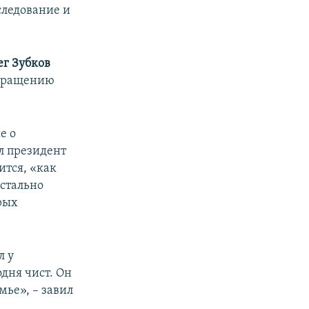
следование и
ег Зубков
звращению
е о
л президент
ится, «как
истально
рых
л у
одня чист. Он
мье», – завил