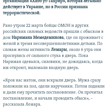
организации «Хизб ут-Тахрир», которая легально
действует в Украине, но в России признана
террористической.
Рано утром 22 марта бойцы ОМОН и других
российских силовых ведомств пришли с обыском в
дом
Наримана Мемедеминова
, где он проживает с
женой и тремя несовершеннолетними детьми. По
словам жены активиста
Лемары
, около 6 утра они
проснулись от сильного стука в дверь. Пока
Нариман одевался, силовики, не дожидаясь, когда
им откроют, выломали входную дверь.
«Кроя нас матом, они вскрыли дверь. Мужа сразу
положили на пол, одели наручники. Потом подняли
и дали ему прочитать постановление. Он прочитал
постановление, и начали проводить обыск», –
рассказала Лемара.