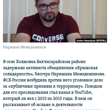
ПРИСОЕДИНЯЙТЕСЬ!
ПОБЕДИТЕЛЕЙ НЕ СУДЯТ?
КРЫМ.НЕПОКОРЕННЫЙ
ELIFBE
УКРАИНСКАЯ ПРОБЛЕМА КРЫМА
Все сайты RFE/RL
Нариман Мемедеминов
В селе Холмовка Бахчисарайском районе
задержали активиста объединения «Крымская
солидарность», блогера Наримана Мемедеминова.
ФСБ России возбудила против него уголовное дело
за «публичные призывы к терроризму». Поводом
для его преследования стал канал в YouTube,
который он вел с 2013 по 2015 годы. В нем он
рассказывает об исламе и деятельности