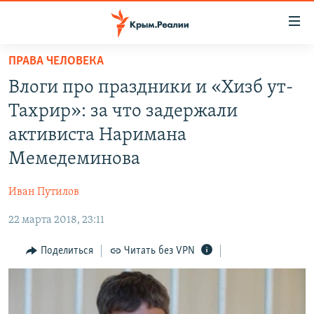
Доступность
ссылки
Вернуться
ПРАВА ЧЕЛОВЕКА
к
НОВОСТИ
Влоги про праздники и «Хизб ут-
основному
СПЕЦПРОЕКТЫ
содержанию
Тахрир»: за что задержали
ВОДА
Вернутся
ГРУЗ 200
активиста Наримана
к
ИСТОРИЯ
КАРТА ВОЕННЫХ ОБЪЕКТОВ КРЫМА
Мемедеминова
главной
ЕЩЕ
11 ЛЕТ ОККУПАЦИИ КРЫМА. 11 ИСТОРИЙ СОПРОТИВЛЕНИЯ
навигации
Иван Путилов
Вернутся
РАДІО СВОБОДА
ИНТЕРАКТИВ
к
22 марта 2018, 23:11
КАК ОБОЙТИ БЛОКИРОВКУ
ИНФОГРАФИКА
поиску
Поделиться
Читать без VPN
ТЕЛЕПРОЕКТ КРЫМ.РЕАЛИИ
Українською
СОВЕТЫ ПРАВОЗАЩИТНИКОВ
Qırımtatar
ПРОПАВШИЕ БЕЗ ВЕСТИ