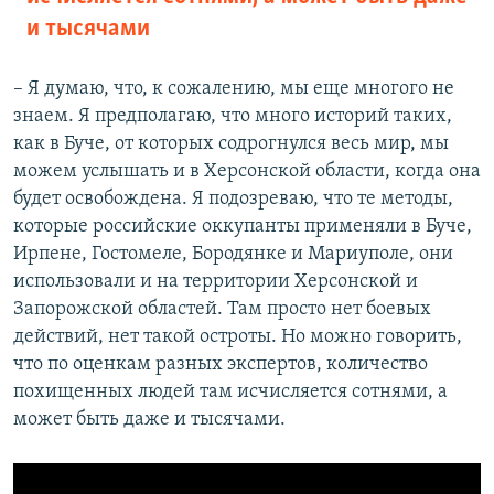
щ
и
и тысячами
и
й
й
с
– Я думаю, что, к сожалению, мы еще многого не
с
л
знаем. Я предполагаю, что много историй таких,
л
а
как в Буче, от которых содрогнулся весь мир, мы
а
й
можем услышать и в Херсонской области, когда она
й
д
будет освобождена. Я подозреваю, что те методы,
д
которые российские оккупанты применяли в Буче,
Ирпене, Гостомеле, Бородянке и Мариуполе, они
использовали и на территории Херсонской и
Запорожской областей. Там просто нет боевых
действий, нет такой остроты. Но можно говорить,
что по оценкам разных экспертов, количество
похищенных людей там исчисляется сотнями, а
может быть даже и тысячами.