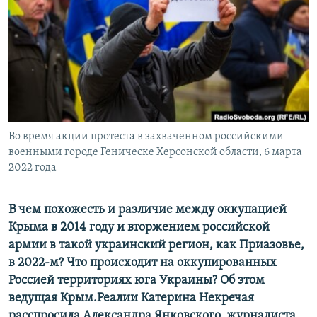
ПРИСОЕДИНЯЙТЕСЬ!
ПОБЕДИТЕЛЕЙ НЕ СУДЯТ?
КРЫМ.НЕПОКОРЕННЫЙ
ELIFBE
УКРАИНСКАЯ ПРОБЛЕМА КРЫМА
Все сайты RFE/RL
Во время акции протеста в захваченном российскими
военными городе Геническе Херсонской области, 6 марта
2022 года
В чем похожесть и различие между оккупацией
Крыма в 2014 году и вторжением российской
армии в такой украинский регион, как Приазовье,
в 2022-м? Что происходит на оккупированных
Россией территориях юга Украины? Об этом
ведущая Крым.Реалии Катерина Некречая
расспросила Александра Янковского, журналиста