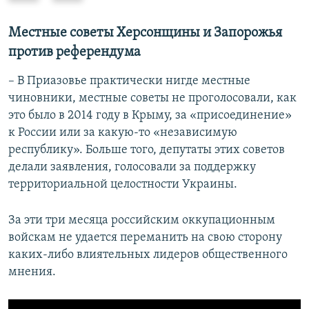
е
е
д
д
Местные советы Херсонщины и Запорожья
ы
у
против референдума
д
ю
у
щ
– В Приазовье практически нигде местные
щ
и
чиновники, местные советы не проголосовали, как
и
й
это было в 2014 году в Крыму, за «присоединение»
й
с
к России или за какую-то «независимую
с
л
республику». Больше того, депутаты этих советов
л
а
делали заявления, голосовали за поддержку
а
й
территориальной целостности Украины.
й
д
д
За эти три месяца российским оккупационным
войскам не удается переманить на свою сторону
каких-либо влиятельных лидеров общественного
мнения.