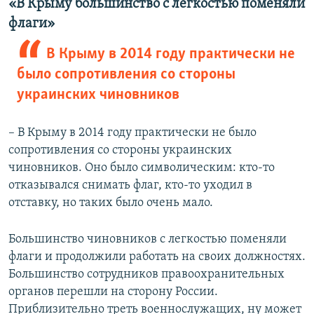
«
В Крыму большинство с легкостью поменяли
ы
у
флаги
»
д
ю
у
щ
В Крыму в 2014 году практически не
щ
и
было сопротивления со стороны
и
й
украинских чиновников
й
с
с
л
– В Крыму в 2014 году практически не было
л
а
сопротивления со стороны украинских
а
й
чиновников. Оно было символическим: кто-то
й
д
отказывался снимать флаг, кто-то уходил в
д
отставку, но таких было очень мало.
Большинство чиновников с легкостью поменяли
флаги и продолжили работать на своих должностях.
Большинство сотрудников правоохранительных
органов перешли на сторону России.
Приблизительно треть военнослужащих, ну может