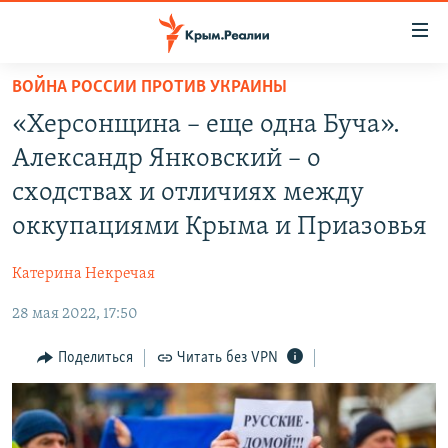
Доступность
ссылки
Вернуться
ВОЙНА РОССИИ ПРОТИВ УКРАИНЫ
к
НОВОСТИ
«Херсонщина – еще одна Буча».
основному
СПЕЦПРОЕКТЫ
содержанию
Александр Янковский – о
ВОДА
Вернутся
ГРУЗ 200
сходствах и отличиях между
к
ИСТОРИЯ
КАРТА ВОЕННЫХ ОБЪЕКТОВ КРЫМА
оккупациями Крыма и Приазовья
главной
ЕЩЕ
11 ЛЕТ ОККУПАЦИИ КРЫМА. 11 ИСТОРИЙ СОПРОТИВЛЕНИЯ
навигации
Катерина Некречая
Вернутся
РАДІО СВОБОДА
ИНТЕРАКТИВ
к
28 мая 2022, 17:50
КАК ОБОЙТИ БЛОКИРОВКУ
ИНФОГРАФИКА
поиску
Поделиться
Читать без VPN
ТЕЛЕПРОЕКТ КРЫМ.РЕАЛИИ
Українською
СОВЕТЫ ПРАВОЗАЩИТНИКОВ
Qırımtatar
ПРОПАВШИЕ БЕЗ ВЕСТИ