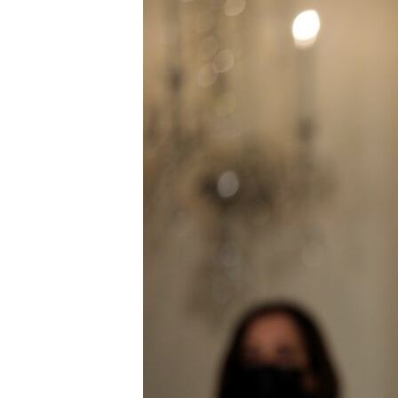
ПОБЕДИТЕЛЕЙ НЕ СУДЯТ?
КРЫМ.НЕПОКОРЕННЫЙ
ELIFBE
УКРАИНСКАЯ ПРОБЛЕМА КРЫМА