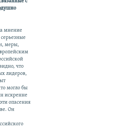
связанные с
нодушно
на мнение
о серьезные
н, меры,
 Европейским
оссийской
видно, что
ых лидеров,
пыт
что могло бы
тин искренне
эти опасения
ве. Он
оссийского