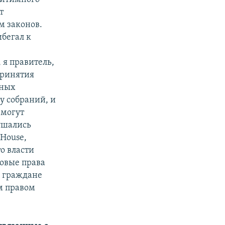
т
м законов.
ибегал к
 я правитель,
принятия
нных
у собраний, и
 могут
рушались
House,
то власти
зовые права
е граждане
м правом