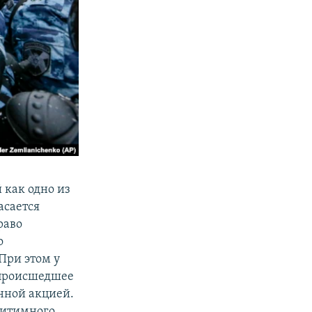
 как одно из
касается
раво
о
При этом у
 происшедшее
онной акцией.
гитимного