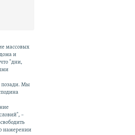
ние массовых
 дома и
что "дни,
ными
 позади. Мы
сподина
ение
словий", –
освободить
 о намерении