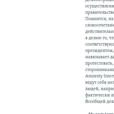
осуществлени
правительств
Помнится, на
словосочетани
действительно
я делаю то, 
соответствую
президентом,
навязывает д
протестовать,
сторонниками
Amnesty Inter
ведут себя н
людей, напри
фактически л
Всеобщей дек