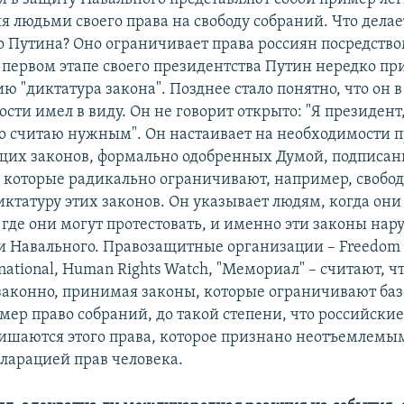
я людьми своего права на свободу собраний. Что делае
о Путина? Оно ограничивает права россиян посредство
 первом этапе своего президентства Путин нередко пр
ю "диктатура закона". Позднее стало понятно, что он в
сти имел в виду. Он не говорит открыто: "Я президент,
что считаю нужным". Он настаивает на необходимости 
щих законов, формально одобренных Думой, подписа
 которые радикально ограничивают, например, свобод
иктатуру этих законов. Он указывает людям, когда они
 где они могут протестовать, и именно эти законы на
 Навального. Правозащитные организации – Freedom 
national, Human Rights Watch, "Мемориал" – считают, ч
езаконно, принимая законы, которые ограничивают ба
мер право собраний, до такой степени, что российски
ишаются этого права, которое признано неотъемлемы
ларацией прав человека.