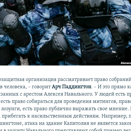
озащитная организация рассматривает право собраний
в человека, – говорит
Арч Паддингтон
. ­– И это прямо 
язанных с арестом Алексея Навального. У людей есть п
 есть право собираться для проведения митингов, прав
 лозунги, есть право публично выражать свое мнение. 
а прибегать к насильственным действиям. Например,
шингтоне, атака на здание Капитолия не является зак
 в защиту Навального представляют собой пример ле