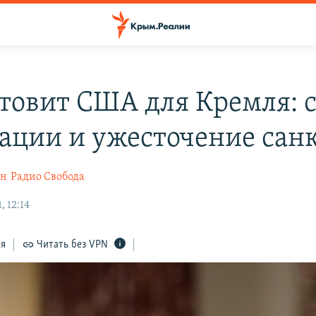
отовит США для Кремля: 
ации и ужесточение сан
ин
Радио Свобода
 12:14
ся
Читать без VPN