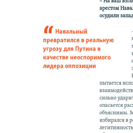
– На ваш взг
арестом Нава
осудили запа
Навальный
превратился в реальную
угрозу для Путина в
качестве неоспоримого
лидера оппозиции
пытается испо
взаимодействи
сильно ударит
опасается ра
объяснимы. М
избирался в 
легитимность