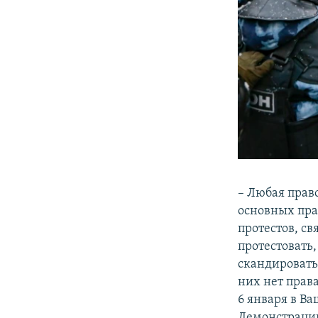
– Любая прав
основных пра
протестов, св
протестовать,
скандировать
них нет прав
6 января в Ва
Демонстрации