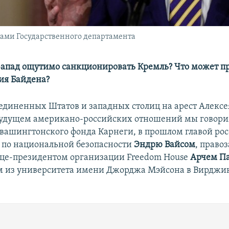
ками Государственного департамента
Запад ощутимо санкционировать Кремль? Что может п
ия Байдена?
единенных Штатов и западных столиц на арест Алексе
будущем американо-российских отношений мы говори
вашингтонского фонда Карнеги, в прошлом главой ро
а по национальной безопасности
Эндрю Вайсом
, право
це-президентом организации Freedom House
Арчем П
ом из университета имени Джорджа Мэйсона в Вирдж