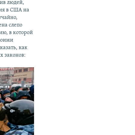
ив людей,
ия в США на
учайно,
ена слепо
ию, в которой
 моими
казать, как
х законов: