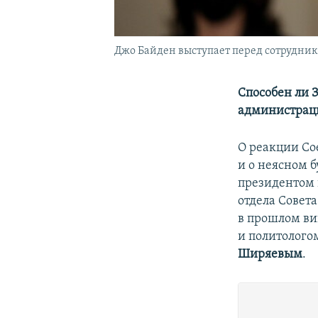
Джо Байден выступает перед сотрудни
Способен ли 
администрац
О реакции Со
и о неясном 
президентом 
отдела Совет
в прошлом ви
и политолог
Ширяевым
.