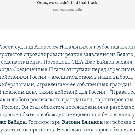
Арест, суд над Алексеем Навальным и грубое подавле
протестов спровоцировали резкие заявления из Белого
Госдепартамента. Президент США Джо Байден заявил, 
когда Соединенные Штаты отступали перед агрессив
действиями России – вмешательством в наши выборы,
кибератаками, отравлением ее собственных граждан –
й повысим цену таких действий для России". "Права го
как и любого российского гражданина, гарантированы
 России. Он стал объектом преследования за разоблач
н должен быть освобожден немедленно и безо всяких у
жо Байден.
Госсекретарь
Энтони Блинкен
потребовал 
 участников протестов. Несколько сенаторов объявили