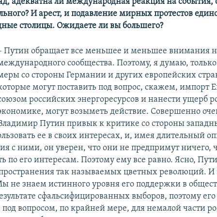
ляд, адекватна ли международная реакция на события, 
льного? И арест, и подавление мирных протестов еди
дные столицы. Ожидаете ли вы большего?
– Путин обращает все меньшее и меньшее внимания 
международного сообщества. Поэтому, я думаю, тольк
меры со стороны Германии и других европейских стра
которые могут поставить под вопрос, скажем, импорт
союзом российских энергоресурсов и нанести ущерб р
экономике, могут возыметь действие. Совершенно оче
Владимир Путин привык к критике со стороны западн
льзовать ее в своих интересах, и, имея длительный о
я с ними, он уверен, что они не предпримут ничего, 
ь по его интересам. Поэтому ему все равно. Ясно, Пу
спространения так называемых цветных революций. И 
ы не знаем истинного уровня его поддержки в общест
результате сфальсифицированных выборов, поэтому его
 под вопросом, по крайней мере, для немалой части р