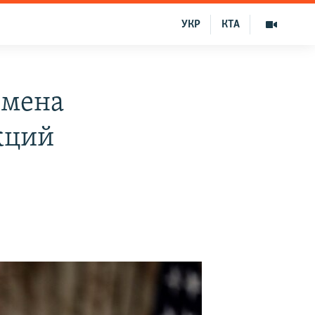
УКР
КТА
смена
кций