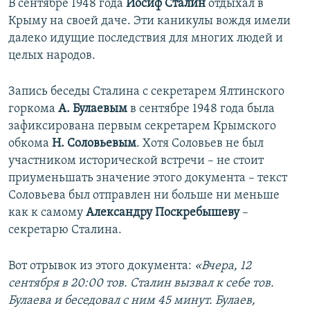
В сентябре 1948 года
Иосиф Сталин
отдыхал в
Крыму на своей даче. Эти каникулы вождя имели
далеко идущие последствия для многих людей и
целых народов.
Запись беседы Сталина с секретарем Ялтинского
горкома
А. Булаевым
в сентябре 1948 года была
зафиксирована первым секретарем Крымского
обкома
Н. Соловьевым
. Хотя Соловьев не был
участником исторической встречи – не стоит
приуменьшать значение этого документа – текст
Соловьева был отправлен ни больше ни меньше
как к самому
Александру Поскребышеву
–
секретарю Сталина.
Вот отрывок из этого документа:
«Вчера, 12
сентября в 20:00 тов. Сталин вызвал к себе тов.
Булаева и беседовал с ним 45 минут. Булаев,