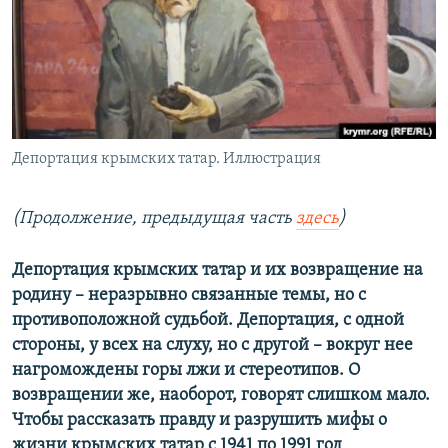
ПРИСОЕДИНЯЙТЕСЬ!
ПОБЕДИТЕЛЕЙ НЕ СУДЯТ?
КРЫМ.НЕПОКОРЕННЫЙ
ELIFBE
УКРАИНСКАЯ ПРОБЛЕМА КРЫМА
Все сайты RFE/RL
Депортация крымских татар. Иллюстрация
(Продолжение, предыдущая часть
здесь
)
Депортация крымских татар и их возвращение на
родину – неразрывно связанные темы, но с
противоположной судьбой. Депортация, с одной
стороны, у всех на слуху, но с другой – вокруг нее
нагромождены горы лжи и стереотипов. О
возвращении же, наоборот, говорят слишком мало.
Чтобы рассказать правду и разрушить мифы о
жизни крымских татар с 1941 по 1991 год