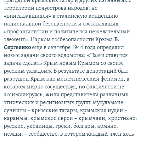
трагедией крымских татар и других изгнанных с
территории полуострова народов, не
«вписывавшихся» в сталинскую концепцию
национальной безопасности и составлявших
«профашистский и политически нежелательный
элемент». Нарком госбезопасности Крыма
В.
Сергеенко
еще в сентябре 1944 года определил
новые задачи своего ведомства: «Нами ставится
задача сделать Крым новым Крымом со своим
русским укладом». В результате депортаций был
разрушен Крым как метаэтнический феномен, в
котором мирно сосуществуя, но фактически не
ассимилируясь, жили представители различных
этнических и религиозных групп: мусульмане-
сунниты – крымские татары, крымские иудеи –
караимы, крымские евреи – крымчаки, христиане;
русские, украинцы, греки, болгары, армяне,
немцы, – сообщество, в котором каждый член хоть