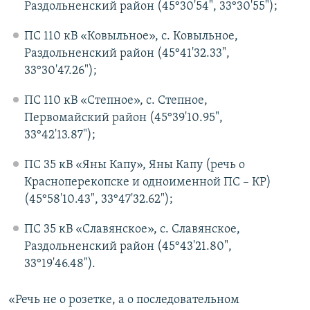
Раздольненский район (45°30'54", 33°30'55");
ПС 110 кВ «Ковыльное», с. Ковыльное,
Раздольненский район (45°41'32.33",
33°30'47.26");
ПС 110 кВ «Степное», с. Степное,
Первомайский район (45°39'10.95",
33°42'13.87");
ПС 35 кВ «Яны Капу», Яны Капу (речь о
Красноперекопске и одноименной ПС – КР)
(45°58'10.43", 33°47'32.62");
ПС 35 кВ «Славянское», с. Славянское,
Раздольненский район (45°43'21.80",
33°19'46.48").
«Речь не о розетке, а о последовательном