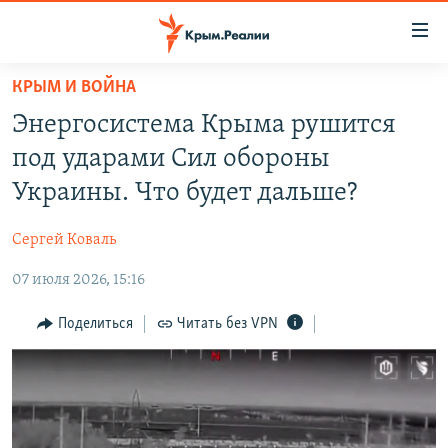
Доступность
ссылки
Вернуться
КРЫМ И ВОЙНА
к
НОВОСТИ
Энергосистема Крыма рушится
основному
СПЕЦПРОЕКТЫ
содержанию
под ударами Сил обороны
ВОДА
Вернутся
ГРУЗ 200
Украины. Что будет дальше?
к
ИСТОРИЯ
КАРТА ВОЕННЫХ ОБЪЕКТОВ КРЫМА
главной
Сергей Коваль
ЕЩЕ
11 ЛЕТ ОККУПАЦИИ КРЫМА. 11 ИСТОРИЙ СОПРОТИВЛЕНИЯ
навигации
Вернутся
07 июля 2026, 15:16
РАДІО СВОБОДА
ИНТЕРАКТИВ
к
КАК ОБОЙТИ БЛОКИРОВКУ
ИНФОГРАФИКА
Поделиться
Читать без VPN
поиску
ТЕЛЕПРОЕКТ КРЫМ.РЕАЛИИ
Українською
СОВЕТЫ ПРАВОЗАЩИТНИКОВ
Qırımtatar
ПРОПАВШИЕ БЕЗ ВЕСТИ