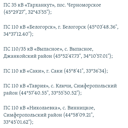
ПС 35 кВ «Тарханкут», пос. Черноморское
(45°29'27", 32°43'55");
ПС 110 кВ «Белогорск», г. Белогорск (45°03'48.36",
34°37'12.40");
ПС 110/35 кВ «Выпасное», с. Выпасное,
Джанкойский район (45°52'47.73", 34°10'57.01");
ПС 110 кВ «Саки», г. Саки (45°8'41", 33°36'34);
ПС 110 кВ «Таврия», с. Ключи, Симферопольский
район (44°57'40.55", 33°55'50.52");
ПС 110 кВ «Николаевка», с. Винницкое,
Симферопольский район (44°58'09.21",
33°45'01.62");