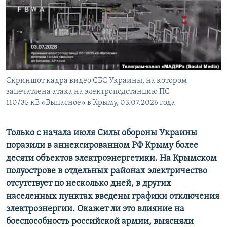
ПРИСОЕДИНЯЙТЕСЬ!
ПОБЕДИТЕЛЕЙ НЕ СУДЯТ?
КРЫМ.НЕПОКОРЕННЫЙ
ELIFBE
УКРАИНСКАЯ ПРОБЛЕМА КРЫМА
Все сайты RFE/RL
Скриншот кадра видео СБС Украины, на котором
запечатлена атака на электроподстанцию ПС
110/35 кВ «Выпасное» в Крыму, 03.07.2026 года
Только с начала июля Силы обороны Украины
поразили в аннексированном РФ Крыму более
десяти объектов электроэнергетики. На Крымском
полуострове в отдельных районах электричество
отсутствует по несколько дней, в других
населенных пунктах введены графики отключения
электроэнергии. Окажет ли это влияние на
боеспособность российской армии, выясняли