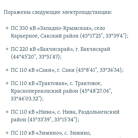
Поражены следующие электроподстанции:
ПС 330 кВ «Западно-Крымская», село
Карьерное, Сакский район (45°17'25", 33°39'4");
ПС 220 кВ «Бахчисарай», г. Бахчисарай
(44°45'20", 33°51'47);
ПС 110 кВ «Саки», г. Саки (45°8'41", 33°36'34);
ПС 110 кВ «Трактовая», с. Трактовое,
Красноперекопский район (45°48'27.06",
33°46'03.32");
ПС 110 кВ «Нива», с. Нива, Раздольненский
район (45°33'39", 33°15'34");
ПС 110 кВ «Зимино», с. Зимино,