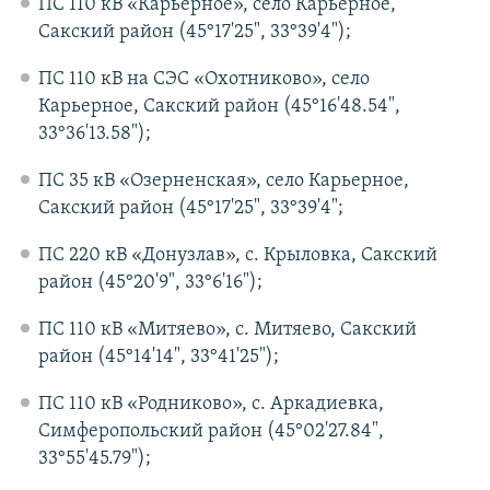
ПС 110 кВ «Карьерное», село Карьерное,
Сакский район (45°17'25", 33°39'4");
ПС 110 кВ на СЭС «Охотниково», село
Карьерное, Сакский район (45°16'48.54",
33°36'13.58");
ПС 35 кВ «Озерненская», село Карьерное,
Сакский район (45°17'25", 33°39'4";
ПС 220 кВ «Донузлав», с. Крыловка, Сакский
район (45°20'9", 33°6'16");
ПС 110 кВ «Митяево», с. Митяево, Сакский
район (45°14'14", 33°41'25");
ПС 110 кВ «Родниково», с. Аркадиевка,
Симферопольский район (45°02'27.84",
33°55'45.79");