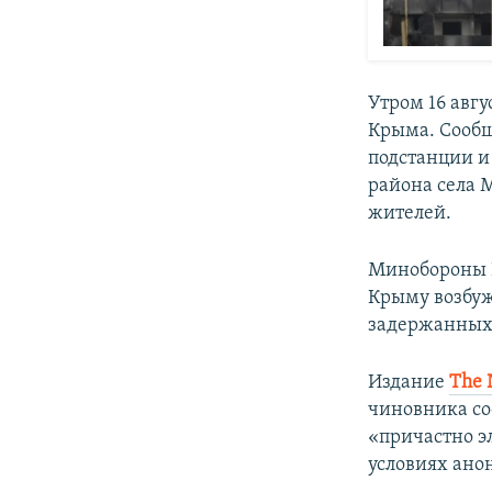
Утром 16 авг
Крыма. Сообщ
подстанции и
района села 
жителей.
Минобороны 
Крыму возбуж
задержанных 
Издание
The 
чиновника со
«причастно э
условиях ано