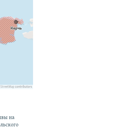
ывы на
льского