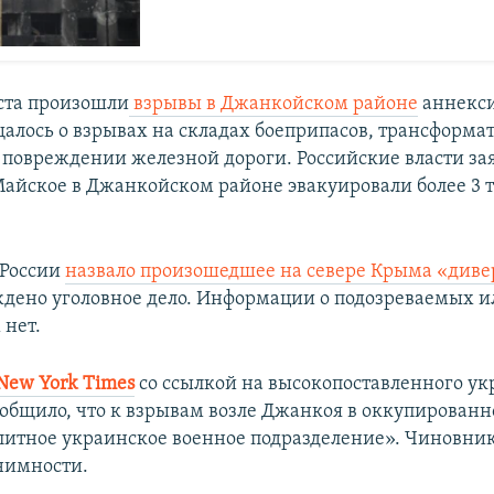
уста произошли
взрывы в Джанкойском районе
аннекс
алось о взрывах на складах боеприпасов, трансформа
 повреждении железной дороги. Российские власти зая
Майское в Джанкойском районе эвакуировали более 3 
России
назвало произошедшее на севере Крыма «диве
дено уголовное дело. Информации о подозреваемых и
нет.
New York Times
со ссылкой на высокопоставленного ук
общило, что к взрывам возле Джанкоя в оккупирован
литное украинское военное подразделение». Чиновник
нимности.