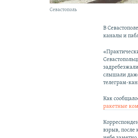
Севастополь
В Севастопол
каналы и паб
«Практически
Севастопольцы
задребезжали
слышали даже 
телеграм-ка
Как сообщало
ракетные ко
Корреспонде
взрыв, после 
небе заметно 