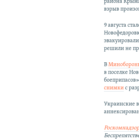
района Крым
взрыв произо
9 августа ста
Новофедоровк
эвакуировали
решили не п
В
Минобороны
в поселке Но
боеприпасов»
снимки
с раз
Украинские вл
аннексирован
Роскомнадзор
Беспрепятст