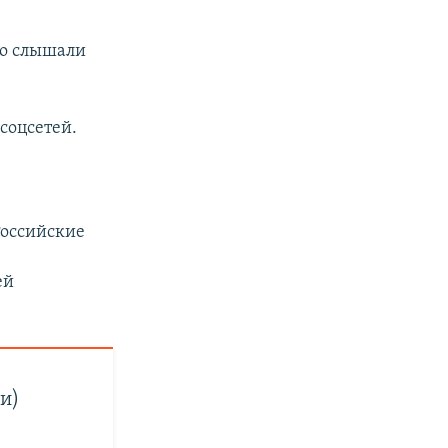
то слышали
соцсетей.
Российские
ей
и)