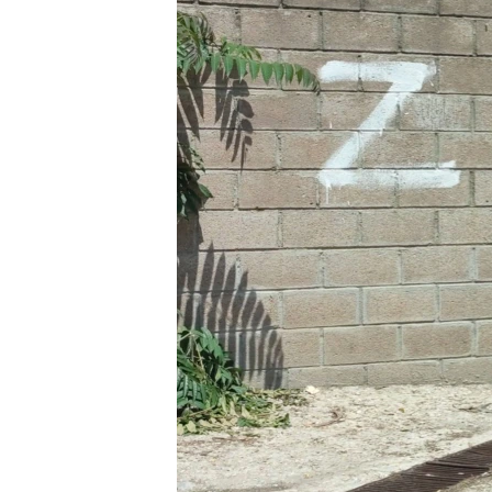
ПОБЕДИТЕЛЕЙ НЕ СУДЯТ?
КРЫМ.НЕПОКОРЕННЫЙ
ELIFBE
УКРАИНСКАЯ ПРОБЛЕМА КРЫМА