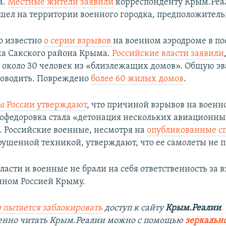
а.
Местные жители заявили
корреспонденту Крым.Реал
шел на территории военного городка, предположительн
ло известно
о серии взрывов
на военном аэродроме в по
а Сакского района Крыма.
Российские власти заявили
 около 30 человек из «близлежащих домов». Общую э
роводить. Повреждено
более 60 жилых домов
.
 России утверждают
, что причиной взрывов на воен
вофедоровка стала «детонация нескольких авиационн
. Российские военные, несмотря на
опубликованные с
рушенной техникой, утверждают, что ее самолеты не п
асти и военные не брали на себя ответственность за 
ном Россией Крыму.
 пытается заблокировать
доступ к сайту
Крым.Реалии
.
венно читать Крым.Реалии можно с помощью
зеркально