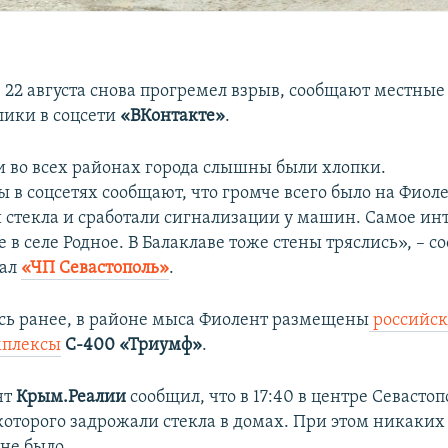
е 22 августа снова прогремел взрыв, сообщают местные
лики в соцсети
«ВКонтакте»
.
 во всех районах города слышны были хлопки.
 в соцсетях сообщают, что громче всего было на Фиоле
 стекла и сработали сигнализации у машин. Самое инт
в селе Родное. В Балаклаве тоже стены тряслись», – с
нал
«ЧП Севастополь»
.
сь ранее, в районе мыса Фиолент размещены
российск
мплексы
С-400 «Триумф»
.
нт
Крым.Реалии
сообщил, что в 17:40 в центре Севасто
которого задрожали стекла в домах. При этом никаких
не было.