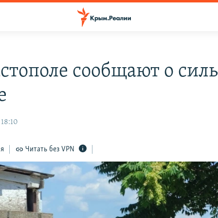
астополе сообщают о сил
е
 18:10
ся
Читать без VPN