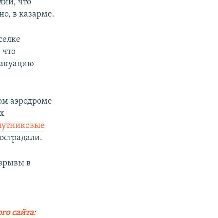
ии, что
о, в казарме.
селке
, что
вакуацию
ном аэродроме
ых
путниковые
острадали.
взрывы в
го сайта
: