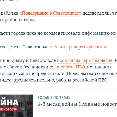
 паблика
«Подслушано в Севастополе»
подтвердили, ч
ых районах города.
ласти города пока не комментировали информацию из 
ось, что в Севастополе
начали проверять убежища
.
дни в Крыму и Севастополе
произошла серия взрывов
. 
ли о сбитии беспилотников и
работе ПВО
, но никаких
й своих слов не предоставили. Пользователи соцсетел
видео, предположительно, работы российской ПВО.
БОЛЬШЕ ПО ТЕМЕ:
6-й месяц войны (главные новост