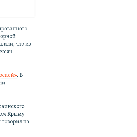
ированного
торной
вили, что из
тысяч
рсией»
. В
ли
раинского
ном Крыму
 говорил на