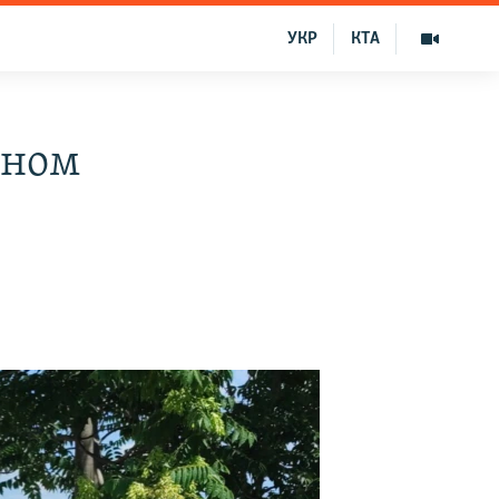
УКР
КТА
ьном