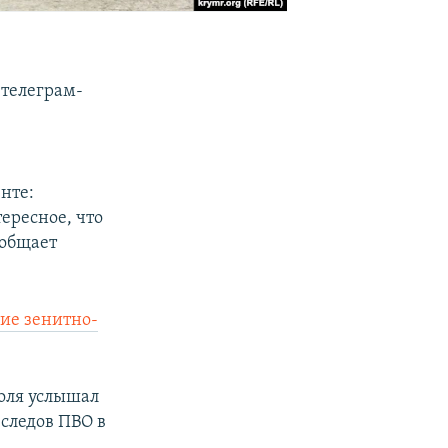
 телеграм-
нте:
ересное, что
ообщает
ие зенитно-
поля услышал
 следов ПВО в