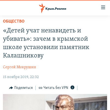
Доступность
ссылки
Вернуться
ОБЩЕСТВО
к
НОВОСТИ
«Детей учат ненавидеть и
основному
СПЕЦПРОЕКТЫ
содержанию
убивать»: зачем в крымской
ВОДА
Вернутся
ГРУЗ 200
школе установили памятник
к
ИСТОРИЯ
КАРТА ВОЕННЫХ ОБЪЕКТОВ КРЫМА
Калашникову
главной
ЕЩЕ
11 ЛЕТ ОККУПАЦИИ КРЫМА. 11 ИСТОРИЙ СОПРОТИВЛЕНИЯ
навигации
Сергей Мокрушин
Вернутся
РАДІО СВОБОДА
ИНТЕРАКТИВ
к
15 ноября 2019, 22:32
КАК ОБОЙТИ БЛОКИРОВКУ
ИНФОГРАФИКА
поиску
Поделиться
Читать без VPN
ТЕЛЕПРОЕКТ КРЫМ.РЕАЛИИ
Українською
СОВЕТЫ ПРАВОЗАЩИТНИКОВ
Qırımtatar
ПРОПАВШИЕ БЕЗ ВЕСТИ