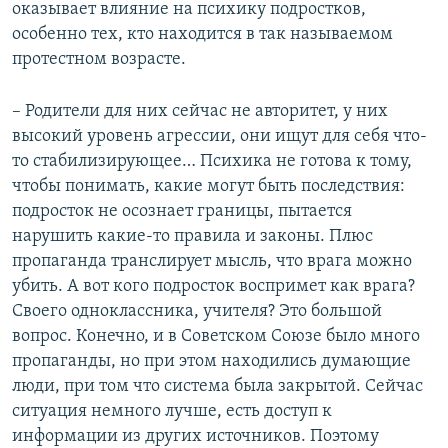
д
ю
оказывает влияние на психику подростков,
у
щ
особенно тех, кто находится в так называемом
щ
и
протестном возрасте.
и
й
й
с
– Родители для них сейчас не авторитет, у них
с
л
высокий уровень агрессии, они ищут для себя что-
л
а
то стабилизирующее… Психика не готова к тому,
а
й
чтобы понимать, какие могут быть последствия:
й
д
подросток не осознает границы, пытается
д
нарушить какие-то правила и законы. Плюс
пропаганда транслирует мысль, что врага можно
убить. А вот кого подросток воспримет как врага?
Своего одноклассника, учителя? Это большой
вопрос. Конечно, и в Советском Союзе было много
пропаганды, но при этом находились думающие
люди, при том что система была закрытой. Сейчас
ситуация немного лучше, есть доступ к
информации из других источников. Поэтому