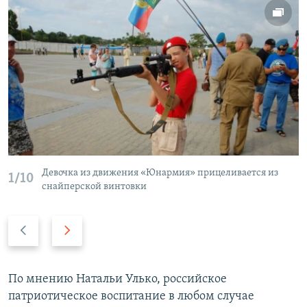
Девочка из движения «Юнармия» прицеливается из
1/10
снайперской винтовки
П
С
р
л
е
е
д
д
По мнению Натальи Улько, российское
ы
у
патриотическое воспитание в любом случае