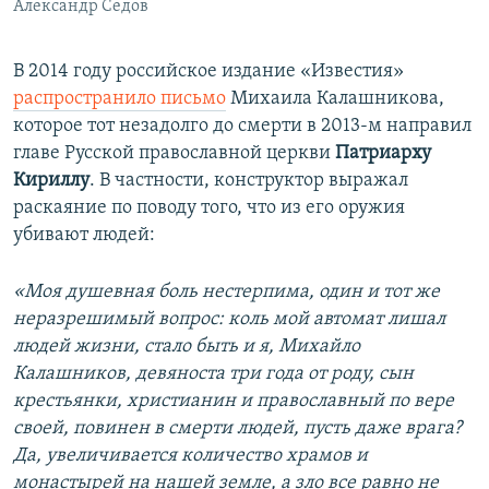
Александр Седов
В 2014 году российское издание «Известия»
распространило письмо
Михаила Калашникова,
которое тот незадолго до смерти в 2013-м направил
главе Русской православной церкви
Патриарху
Кириллу
. В частности, конструктор выражал
раскаяние по поводу того, что из его оружия
убивают людей:
«Моя душевная боль нестерпима, один и тот же
неразрешимый вопрос: коль мой автомат лишал
людей жизни, стало быть и я, Михайло
Калашников, девяноста три года от роду, сын
крестьянки, христианин и православный по вере
своей, повинен в смерти людей, пусть даже врага?
Да, увеличивается количество храмов и
монастырей на нашей земле, а зло все равно не