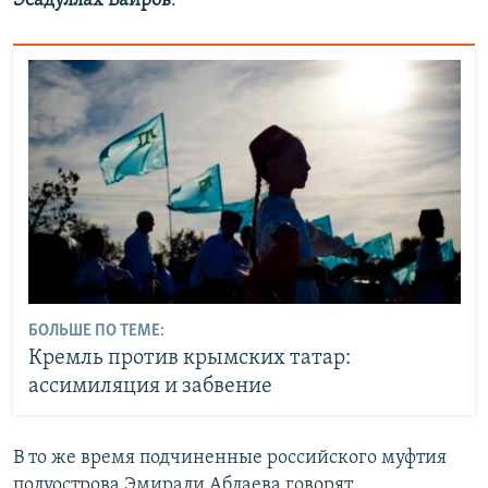
Эсадуллах Баиров
.
БОЛЬШЕ ПО ТЕМЕ:
Кремль против крымских татар:
ассимиляция и забвение
В то же время подчиненные российского муфтия
полуострова Эмирали Аблаева говорят