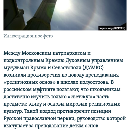
ПРИСОЕДИНЯЙТЕСЬ!
ПОБЕДИТЕЛЕЙ НЕ СУДЯТ?
КРЫМ.НЕПОКОРЕННЫЙ
ELIFBE
Иллюстрационное фото
УКРАИНСКАЯ ПРОБЛЕМА КРЫМА
Все сайты RFE/RL
Между Московским патриархатом и
подконтрольным Кремлю Духовным управлением
мусульман Крыма и Севастополя (ДУМКС)
возникли противоречия по поводу преподавания
«религиозных основ» в школах полуострова. В
российском муфтияте полагают, что школьникам
достаточно изучить только «светскую» часть
предмета: этику и основы мировых религиозных
культур. Такой подход противоречит позиции
Русской православной церкви, руководство которой
выступает за преподавание детям основ