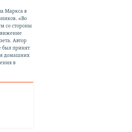
ла Маркса в
вников. «Во
м со стороны
движение
зета. Автор
е был принят
ия домашних
ения в