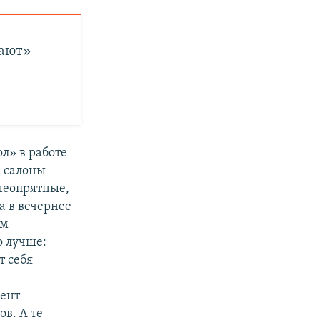
вают»
л» в работе
 салоны
неопрятные,
а в вечернее
ым
о лучше:
т себя
мент
в. А те