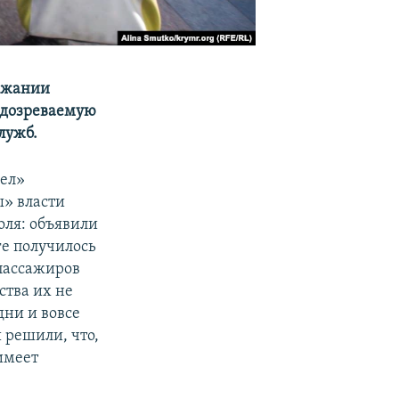
рожании
подозреваемую
лужб.
дел»
ы» власти
оля: объявили
ге получилось
пассажиров
ства их не
дни и вовсе
 решили, что,
имеет