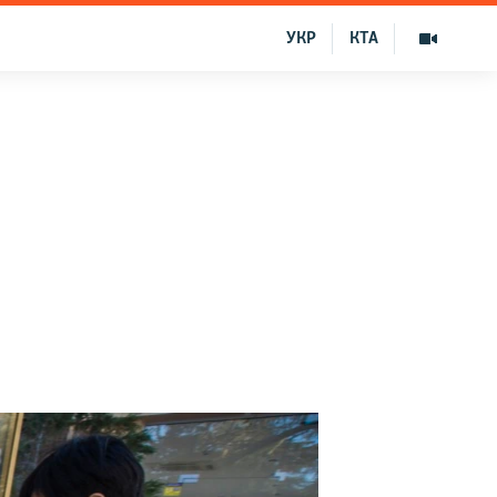
УКР
КТА