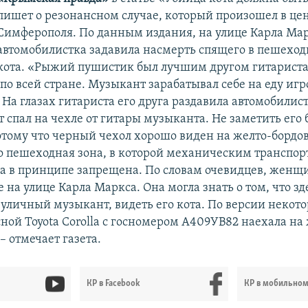
пишет о резонансном случае, который произошел в це
Симферополя. По данным издания, на улице Карла Ма
автомобилистка задавила насмерть спящего в пешеход
кота. «Рыжий пушистик был лучшим другом гитариста
по всей стране. Музыкант зарабатывал себе на еду игро
 На глазах гитариста его друга раздавила автомобилис
 спал на чехле от гитары музыканта. Не заметить его 
отому что черный чехол хорошо виден на желто-бордов
то пешеходная зона, в которой механическим транспо
да в принципе запрещена. По словам очевидцев, женщ
 на улице Карла Маркса. Она могла знать о том, что зд
 уличный музыкант, видеть его кота. По версии некот
сной Toyota Corolla с госномером А409УВ82 наехала на
– отмечает газета.
КР в Facebook
КР в мобильно