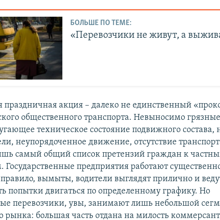
БОЛЬШЕ ПО ТЕМЕ:
«Перевозчики не живут, а выжи
 праздничная акция – далеко не единственный «проко
кого общественного транспорта. Невыносимо грязные
угающее техническое состояние подвижного состава, 
ели, неупорядоченное движение, отсутствие транспорт
лишь самый общий список претензий граждан к частн
. Государственные предприятия работают существенн
правило, вымыты, водители выглядят прилично и веду
сть попытки двигаться по определенному графику. Но
е перевозчики, увы, занимают лишь небольшой сег
о рынка: большая часть отдана на милость коммерсанто