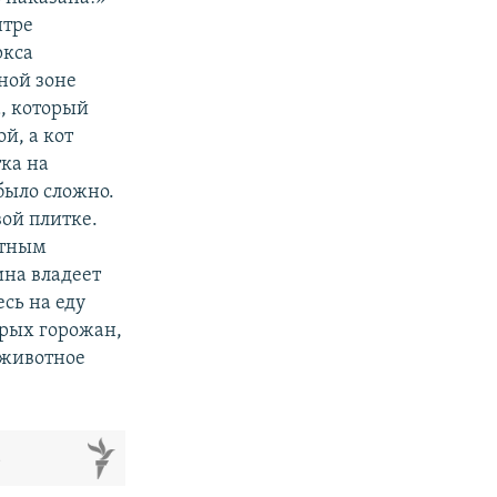
нтре
ркса
ной зоне
, который
й, а кот
тка на
было сложно.
ой плитке.
ртным
ина владеет
есь на еду
орых горожан,
 животное
м