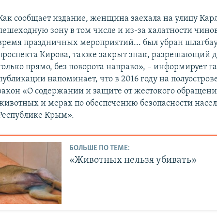
Как сообщает издание, женщина заехала на улицу Кар
пешеходную зону в том числе и из-за халатности чино
время праздничных мероприятий... был убран шлагбау
проспекта Кирова, также закрыт знак, разрешающий 
только прямо, без поворота направо», – информирует га
публикации напоминает, что в 2016 году на полуостров
закон «О содержании и защите от жестокого обращен
животных и мерах по обеспечению безопасности насел
Республике Крым».
БОЛЬШЕ ПО ТЕМЕ:
«Животных нельзя убивать»