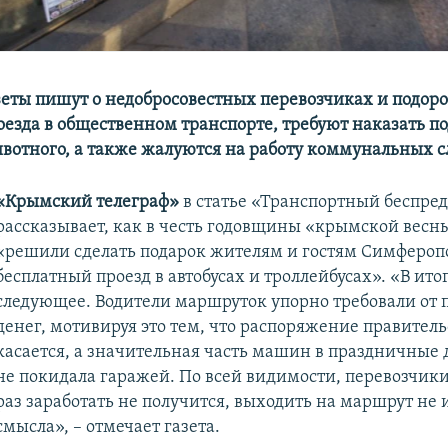
еты пишут о недобросовестных перевозчиках и подо
оезда в общественном транспорте, требуют наказать 
ивотного, а также жалуются на работу коммунальных с
«Крымский телеграф»
в статье «Транспортный беспре
рассказывает, как в честь годовщины «крымской весн
«решили сделать подарок жителям и гостям Симфероп
бесплатный проезд в автобусах и троллейбусах». «В ито
следующее. Водители маршруток упорно требовали от 
денег, мотивируя это тем, что распоряжение правитель
касается, а значительная часть машин в праздничные 
не покидала гаражей. По всей видимости, перевозчики
раз заработать не получится, выходить на маршрут не 
смысла», – отмечает газета.