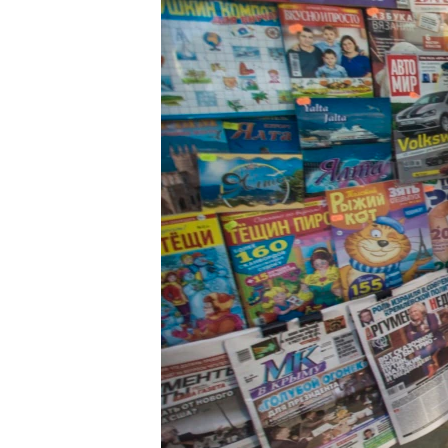
ПОБЕДИТЕЛЕЙ НЕ СУДЯТ?
КРЫМ.НЕПОКОРЕННЫЙ
ELIFBE
УКРАИНСКАЯ ПРОБЛЕМА КРЫМА