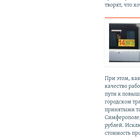
творят, что х
При этом, как
качество раб
пути к повыш
городском тр
принятыми та
Симферополе,
рублей. Исклю
стоимость про