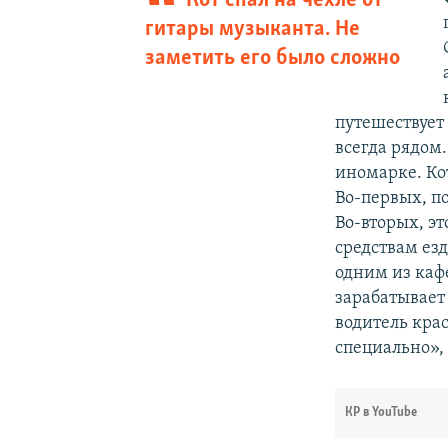
Кот спал на чехле от
гитары музыканта. Не
заметить его было сложно
путешествует 
всегда рядом.
иномарке. Кот
Во-первых, п
Во-вторых, э
средствам ез
одним из кафе
зарабатывает
водитель кра
специально», 
КР в YouTube