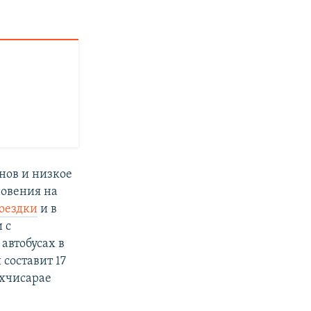
анов и низкое
новения на
оездки
и в
 с
автобусах в
составит 17
ахчисарае