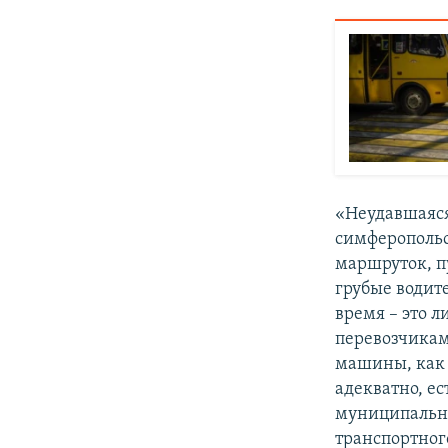
«Неудавшаяся
симферопольс
маршруток, п
грубые водит
время – это 
перевозчикам
машины, как 
адекватно, е
муниципальны
транспортног