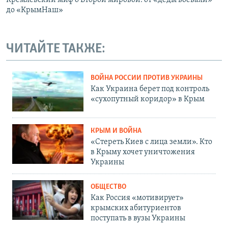
Кремлевский миф о Второй мировой: от «деды воевали»
до «КрымНаш»
ЧИТАЙТЕ ТАКЖЕ:
ВОЙНА РОССИИ ПРОТИВ УКРАИНЫ
Как Украина берет под контроль
«сухопутный коридор» в Крым
КРЫМ И ВОЙНА
«Стереть Киев с лица земли». Кто
в Крыму хочет уничтожения
Украины
ОБЩЕСТВО
Как Россия «мотивирует»
крымских абитуриентов
поступать в вузы Украины