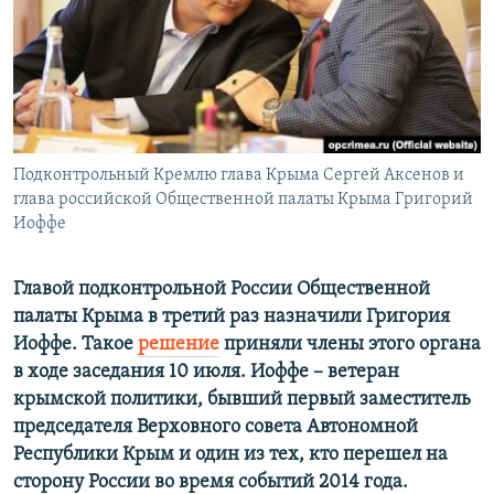
ПРИСОЕДИНЯЙТЕСЬ!
ПОБЕДИТЕЛЕЙ НЕ СУДЯТ?
КРЫМ.НЕПОКОРЕННЫЙ
ELIFBE
УКРАИНСКАЯ ПРОБЛЕМА КРЫМА
Все сайты RFE/RL
Подконтрольный Кремлю глава Крыма Сергей Аксенов и
глава российской Общественной палаты Крыма Григорий
Иоффе
Главой подконтрольной России Общественной
палаты Крыма в третий раз назначили Григория
Иоффе. Такое
решение
приняли члены этого органа
в ходе заседания 10 июля. Иоффе – ветеран
крымской политики, бывший первый заместитель
председателя Верховного совета Автономной
Республики Крым и один из тех, кто перешел на
сторону России во время событий 2014 года.