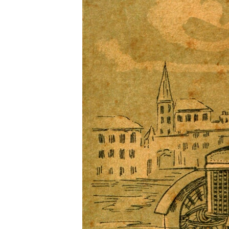
ПОБЕДИТЕЛЕЙ НЕ СУДЯТ?
КРЫМ.НЕПОКОРЕННЫЙ
ELIFBE
УКРАИНСКАЯ ПРОБЛЕМА КРЫМА