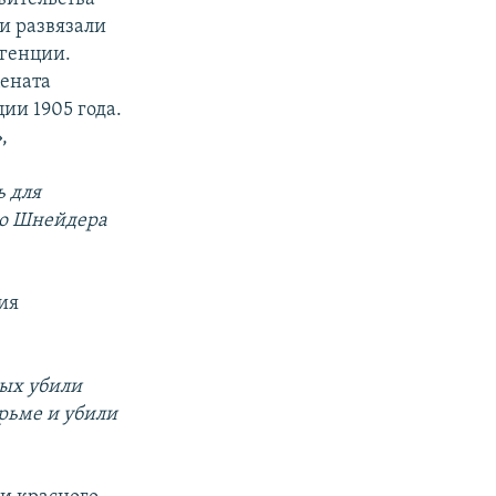
и развязали
игенции.
цената
ии 1905 года.
,
ь для
ого Шнейдера
ия
рых убили
рьме и убили