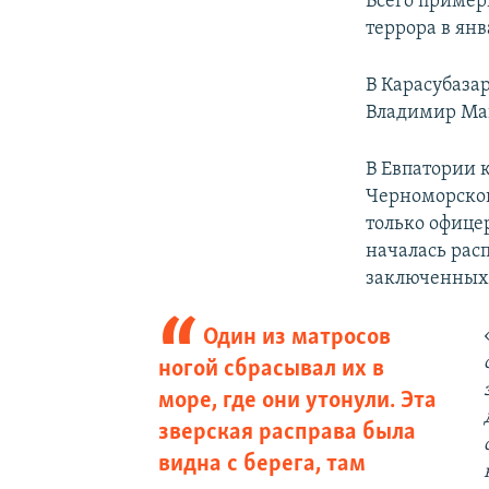
Всего пример
террора в янв
В Карасубаза
Владимир Мак
В Евпатории 
Черноморског
только офице
началась рас
заключенных
Один из матросов
ногой сбрасывал их в
море, где они утонули. Эта
зверская расправа была
видна с берега, там