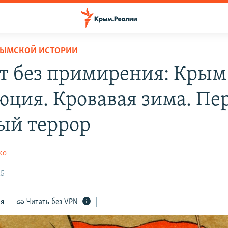
РЫМСКОЙ ИСТОРИИ
ет без примирения: Крым
юция. Кровавая зима. Пе
ый террор
ко
15
ся
Читать без VPN