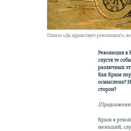
Плакат «Да здравствует революция!», вес
Революция в К
спустя те со
различных эт
Как Крым пере
осмыслена? И
сторон?
(Продолжени
Крым в револ
меньший, случ