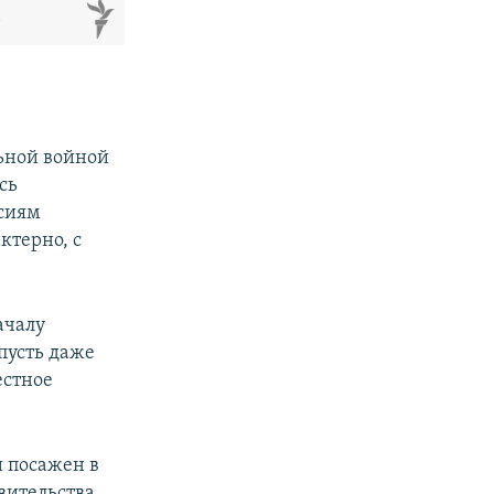
м
льной войной
сь
ссиям
ктерно, с
ачалу
пусть даже
естное
и посажен в
вительства