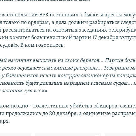
Севастопольский ВРК постановил: обыски и аресты могу
я только по ордерам, а дела должны разбираться след
 рассматриваться на открытых заседаниях ревтрибуна
кий комитет большевистской партии 17 декабря выпус
удов!». В нем говорилось:
ый начинает выходить из своих берегов... Партия бол
 резко осуждает самочинные расправы... Товарищи м
не у большевиков искать контрреволюционерам пощады
иновность будет доказана народным гласным судом... и
 законом для всех
».
ком поздно – коллективные убийства офицеров, свящ
и продолжались до 20 декабря, а одиночные расправы 
аря.