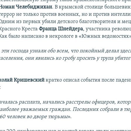
Номан Челебиджихан
. В крымской столице большевик
террор не только против военных, но и против интелл
Одним из первых убили детского благотворителя и ме
Красного Креста
Франца Шнейдера
, участника революц
Как было написано в некрологе в «Южных ведомостях»
 эти господа узнали обо всем, что покойный делал здес
аселения, они явились ко гробу просить у трупа убит
колай Кришевский
кратко описал события после паден
:
ачалась расплата, начались расстрелы офицеров, кото
 наиболее уважаемых граждан. Последних собрали в тю
 60 человек во дворе тюрьмы
».