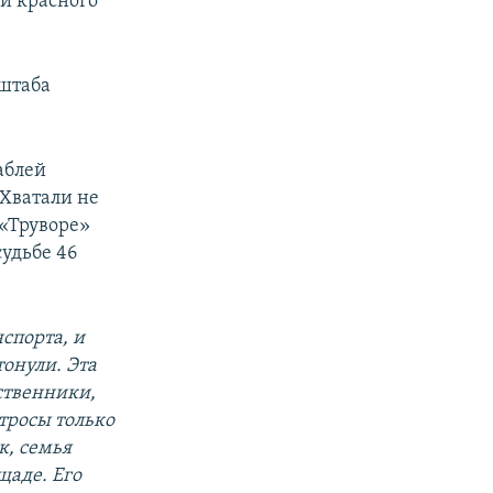
ми красного
 штаба
аблей
 Хватали не
 «Труворе»
удьбе 46
спорта, и
тонули. Эта
дственники,
атросы только
к, семья
щаде. Его