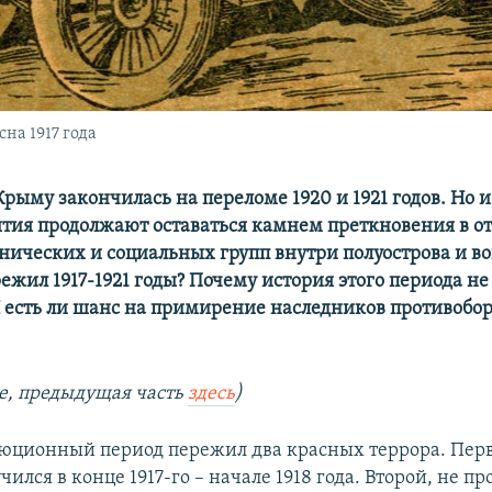
на 1917 года
рыму закончилась на переломе 1920 и 1921 годов. Но и
бытия продолжают оставаться камнем преткновения в 
нических и социальных групп внутри полуострова и во
жил 1917-1921 годы? Почему история этого периода не
 есть ли шанс на примирение наследников противоб
е, предыдущая часть
здесь
)
юционный период пережил два красных террора. Пер
ился в конце 1917-го – начале 1918 года. Второй, не п