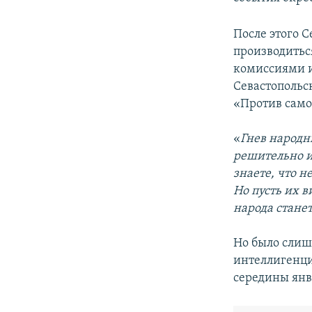
После этого 
производитьс
комиссиями и
Севастопольс
«Против самос
«
Гнев народн
решительно и
знаете, что 
Но пусть их в
народа станет
Но было слиш
интеллигенци
середины янв