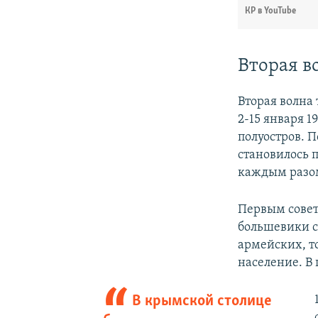
КР в YouTube
Вторая в
Вторая волна
2-15 января 1
полуостров. 
становилось п
каждым разом
Первым совет
большевики с
армейских, то
население. В 
В крымской столице