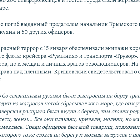
но 200 симферопольцев и гостей города стали жертва
аре.
ре погиб выданный предателем начальник Крымского
ухин и 50 других офицеров.
красный террор с 15 января обеспечивали экипажи кор
о флота: крейсера «Румыния» и транспорта «Трувор».
ров, но и мещан и личных врагов революционеров. На
права над пленными. Кришевский свидетельствовал о с
:
«
Со связанными руками были выстроены на борту тран
один из матросов ногой сбрасывал их в море, где они у
зверская расправа была видна с берега, там стояли ро
дети, жены... Все они плакали, кричали, молили, но м
смеялись. Среди офицеров был мой товарищ, полковни
которого тоже стояла на берегу и молила матросов о по