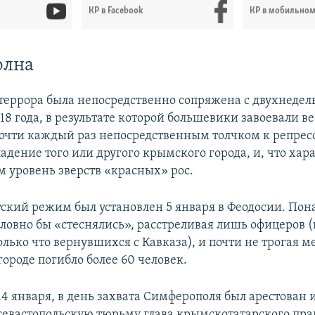
КР в Facebook
КР в мобильно
олна
 террора была непосредственно сопряжена с двухнеде
918 года, в результате которой большевики завоевали ве
Почти каждый раз непосредственным толчком к репре
адение того или другого крымского города, и, что хара
 уровень зверств «красных» рос.
ский режим был установлен 5 января в Феодосии. Пон
ловно бы «стеснялись», расстреливая лишь офицеров (
лько что вернувшихся с Кавказа), и почти не трогая м
городе погибло более 60 человек.
14 января, в день захвата Симферополя был арестован 
севастопольскую тюрьму глава крымскотатарского пра