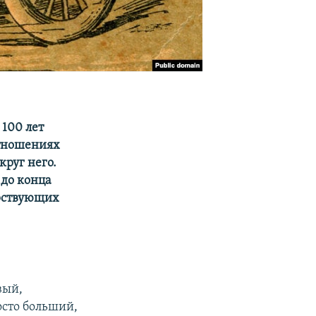
 100 лет
отношениях
круг него.
 до конца
орствующих
вый,
росто больший,