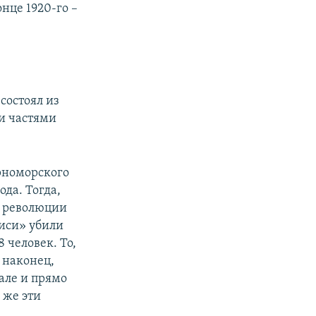
нце 1920-го –
состоял из
и частями
рноморского
ода. Тогда,
я революции
иси» убили
8 человек. То,
 наконец,
але и прямо
 же эти