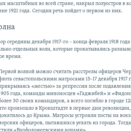
ых масштабных во всей стране, накрыл полуостров в ко
не 1921 года. Сегодня речь пойдет о первом из них.
олна
р середины декабря 1917-го – конца февраля 1918 года 
ельно отдельных волн, которые прокатывались разным
ое время.
Первой волной можно считать расстрелы офицеров Че
флота севастопольскими матросами 15-17 декабря 1917 г
прикрываясь «местью» за репрессии после подавлени
1905 года, команды миноносцев «Гаджибей» и «Фидон
более 30 своих командиров, а всего погибло в городе 12
что произошло в Кронштадте в первые дни революции,
докатилось до Крыма. Матросы устроили посты на вокз
морских офицеров, пытавшихся уехать из города. Тогда
стили «Варфоломеевскими ночами».