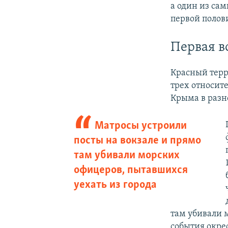
а один из сам
первой полови
Первая в
Красный терро
трех относит
Крыма в разн
Матросы устроили
посты на вокзале и прямо
там убивали морских
офицеров, пытавшихся
уехать из города
там убивали 
события окре