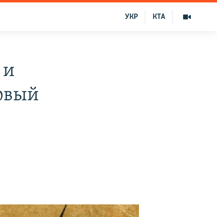
УКР
КТА
 и
рвый