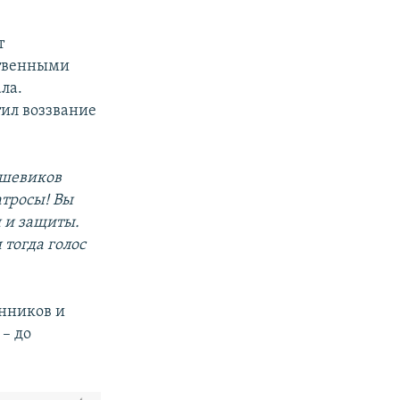
т
ственными
ла.
тил воззвание
ьшевиков
атросы! Вы
 и защиты.
 тогда голос
енников и
– до