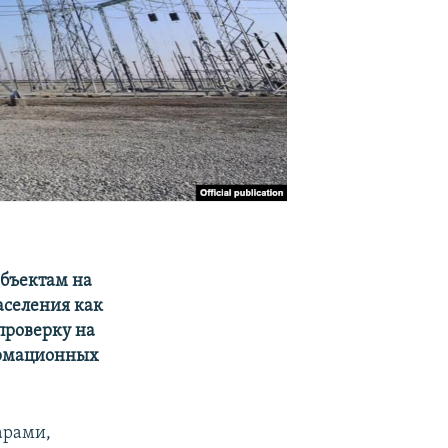
объектам на
аселения как
проверку на
ормационных
арами,