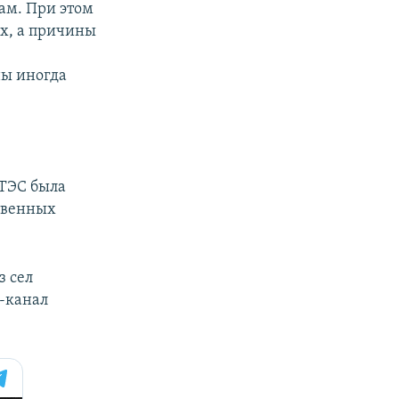
ам. При этом
х, а причины
ны иногда
 ТЭС была
твенных
з сел
-канал