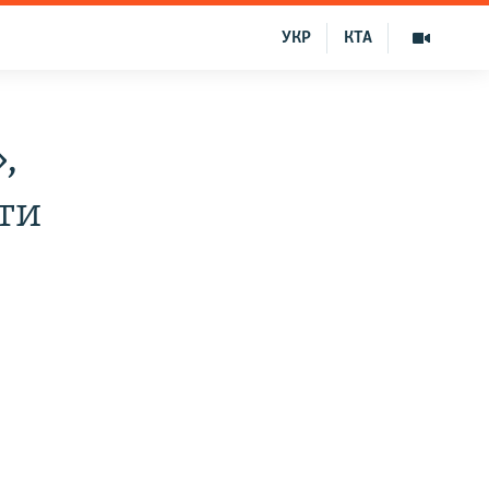
УКР
КТА
,
ти