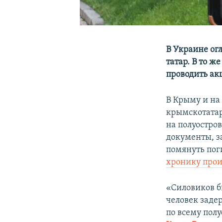
В Украине ог
татар. В то ж
проводить ак
В Крыму и на
крымскотатар
на полуостров
документы, з
помянуть пог
хронику про
«Силовиков б
человек задер
по всему полу