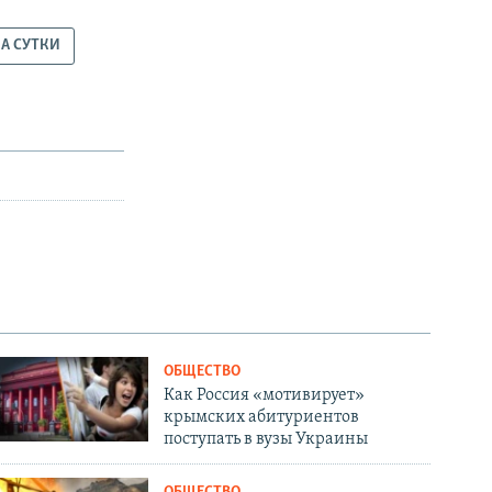
щ
и
и
й
ЗА СУТКИ
й
с
с
л
л
а
а
й
й
д
д
ОБЩЕСТВО
Как Россия «мотивирует»
крымских абитуриентов
поступать в вузы Украины