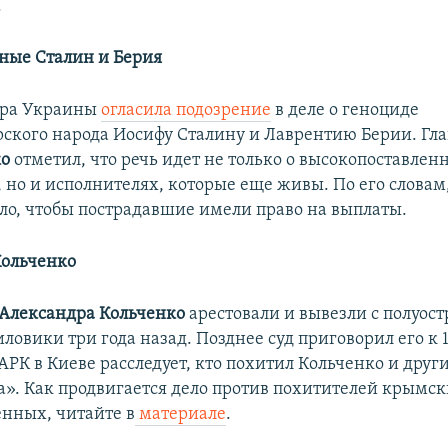
.
ные Сталин и Берия
ура Украины
огласила подозрение
в деле о геноциде
ского народа Иосифу Сталину и Лаврентию Берии. Гла
о
отметил, что речь идет не только о высокопоставлен
, но и исполнителях, которые еще живы. По его словам
ло, чтобы пострадавшие имели право на выплаты.
Кольченко
Александра Кольченко
арестовали и вывезли с полуост
ловики три года назад. Позднее суд приговорил его к 
АРК в Киеве расследует, кто похитил Кольченко и друг
а». Как продвигается дело против похитителей крымс
нных, читайте в
материале
.