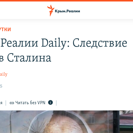
УТКИ
Реалии Daily: Следствие
в Сталина
aily
45
ся
Читать без VPN