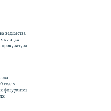
ва ведомства
ных лицах
, прокуратура
рова
10 годам.
их фигурантов
ких