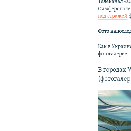
Телеканал «
Симферополе
под стражей
ф
Фото напосле
Как в Украин
фотогалерее.
В городах
(фотогалер