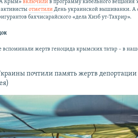
UA Крым»
включили
в программу кабельного вещания 
 активисты
отметили
День украинской вышиванки. А 
игурантов бахчисарайского «дела Хизб ут-Тахрир».
док
е вспоминали жертв геноцида крымских татар – в наш
 Украины почтили память жертв депортации
ея)