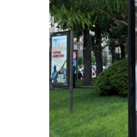
ПОБЕДИТЕЛЕЙ НЕ СУДЯТ?
КРЫМ.НЕПОКОРЕННЫЙ
ELIFBE
УКРАИНСКАЯ ПРОБЛЕМА КРЫМА