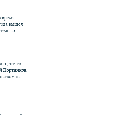
о время
 года вышел
тело со
акцент, то
й Портников
.
инством на