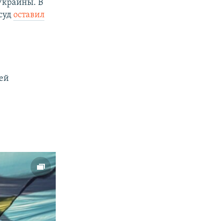
Украины. В
суд
оставил
ей