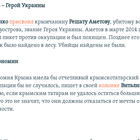
 – Герой Украины
нко
присвоил
крымчанину
Решату Аметову
, убитому в
уострова, звание Героя Украины. Аметов в марте 2014
 пикет против оккупации и был похищен. Позднее его 
к было найдено в лесу. Убийцы найдены не были.
тономии
номия Крыма имела бы отчетливый крымскотатарский 
пации бы не случилось, пишет в своей
колонке
Витали
ю, если крымским татарам не удалось остаться больш
то это не значит, что они должны отказаться от мечты о
ности.