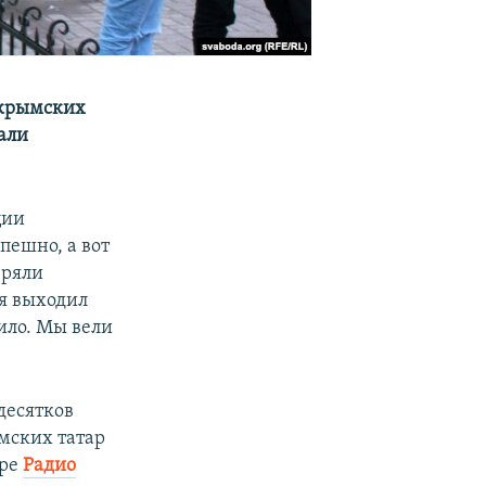
 крымских
вали
ции
пешно, а вот
еряли
я выходил
ило. Мы вели
десятков
ымских татар
ире
Радио