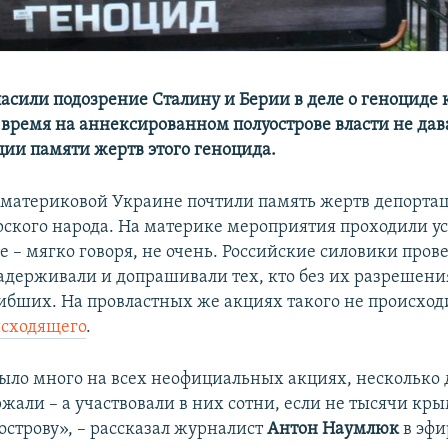
ласили подозрение Сталину и Берии в деле о геноциде
е время на аннексированном полуострове власти не да
ции памяти жертв этого геноцида.
 материковой Украине почтили память жертв депорта
ского народа. На материке мероприятия проходили ус
е – мягко говоря, не очень. Российские силовики пров
адерживали и допрашивали тех, кто без их разрешени
ибших. На провластных же акциях такого не происход
исходящего
.
ыло много на всех неофициальных акциях, несколько 
жали – а участвовали в них сотни, если не тысячи кр
острову», – рассказал журналист
Антон Наумлюк
в эф