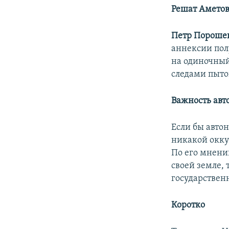
Решат Аметов
Петр Пороше
аннексии пол
на одиночный
следами пыто
Важность ав
Если бы авто
никакой окку
По его мнени
своей земле, 
государствен
Коротко