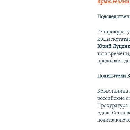
Крым.Реалии
Подследствен
Генпрокурат
крымскотатар
Юрий Луценк
того времени
продолжит де
Похитители 
Крымчанина
российские си
Прокуратура 
«дела Сенцов
политзаключе