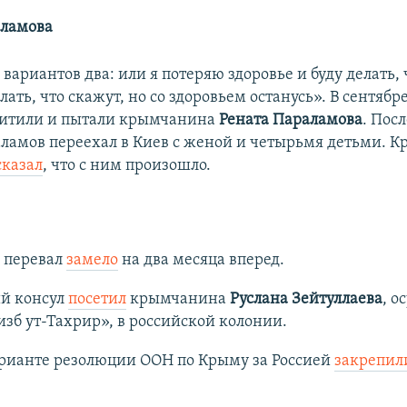
аламова
 вариантов два: или я потеряю здоровье и буду делать, 
елать, что скажут, но со здоровьем останусь». В сентяб
хитили и пытали крымчанина
Рената Параламова
. Пос
ламов переехал в Киев с женой и четырьмя детьми. 
сказал
, что с ним произошло.
 перевал
замело
на два месяца вперед.
й консул
посетил
крымчанина
Руслана Зейтуллаева
, о
изб ут-Тахрир», в российской колонии.
арианте резолюции ООН по Крыму за Россией
закрепили