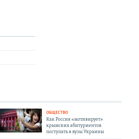
л
а
а
й
й
д
д
ОБЩЕСТВО
Как Россия «мотивирует»
крымских абитуриентов
поступать в вузы Украины