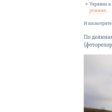
Украина и
режиме
.
И посмотрите
По долинам
(фоторепо