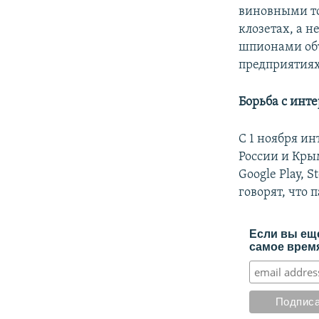
виновными то
клозетах, а н
шпионами объ
предприятиях
Борьба с инт
С 1 ноября и
России и Кры
Google Play, 
говорят, что
Если вы еще
самое время