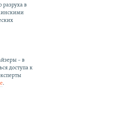
 разруха в
краинскими
еских
айзеры – в
ся доступа к
 эксперты
е
.