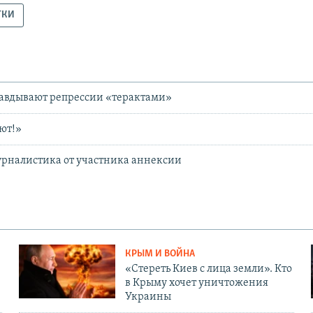
ТКИ
авдывают репрессии «терактами»
ьют!»
урналистика от участника аннексии
КРЫМ И ВОЙНА
«Стереть Киев с лица земли». Кто
в Крыму хочет уничтожения
Украины