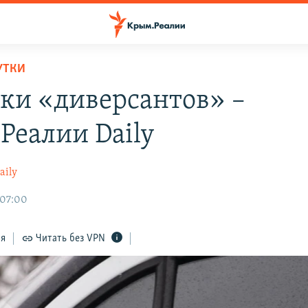
УТКИ
ки «диверсантов» –
Реалии Daily
aily
 07:00
ся
Читать без VPN