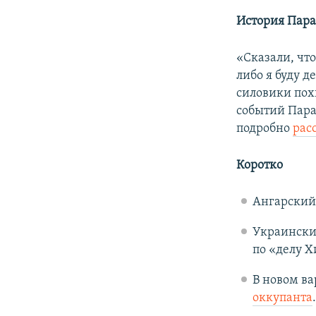
История Пар
«Сказали, что
либо я буду д
силовики по
событий Пара
подробно
рас
Коротко
Ангарский
Украински
по «делу Х
В новом в
оккупанта
.