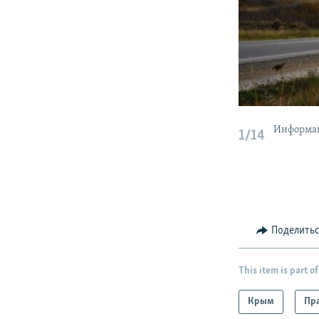
Информац
1/14
Поделить
This item is part of
Крым
Пра