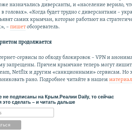
же назначались диверсанты, и «население верило, что
е в головах». «Когда будет трудно с диверсантами – у
явят самих крымчан, которые работают на стратегич
», –
пишет
обозреватель.
ернетом продолжается
нтернет-сервисы по обходу блокировок – VPN и аноним
му запрещены. Причем крымчане теперь могут лишить
Steam, Netflix и другим «санкционными» сервисам. Но
 паниковать рано. Подробнее читайте в нашем
материал
 не подписаны на Крым.Реалии Daily, то сейчас
 это сделать – и читать дальше