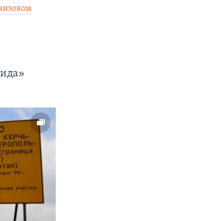
звизовом
рида»