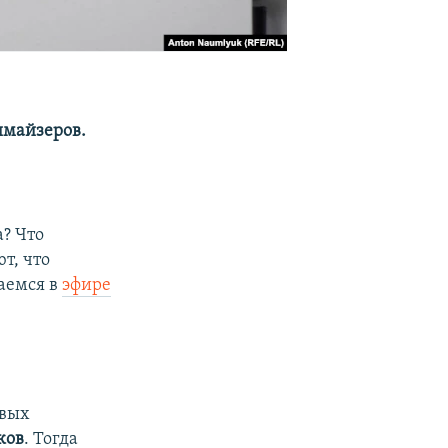
имайзеров.
а? Что
т, что
раемся в
эфире
рвых
ков
. Тогда