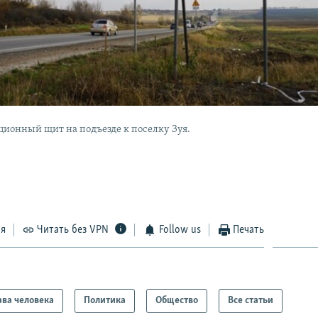
ионный щит на подъезде к поселку Зуя.
ся
Читать без VPN
Follow us
Печать
ва человека
Политика
Общество
Все статьи