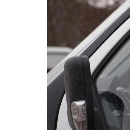
ПОБЕДИТЕЛЕЙ НЕ СУДЯТ?
КРЫМ.НЕПОКОРЕННЫЙ
ELIFBE
УКРАИНСКАЯ ПРОБЛЕМА КРЫМА