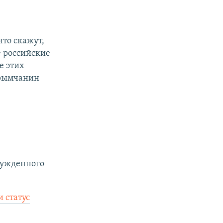
что скажут,
ре российские
ле этих
Крымчанин
сужденного
 статус